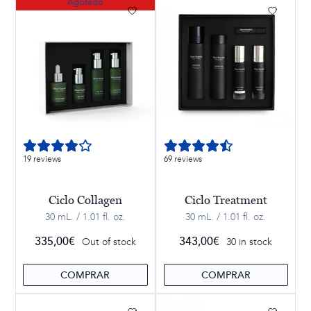
Agotado
19 reviews
69 reviews
Ciclo Collagen
Ciclo Treatment
30 mL. / 1.01 fl. oz.
30 mL. / 1.01 fl. oz.
335,00
€
343,00
€
Out of stock
30 in stock
COMPRAR
COMPRAR