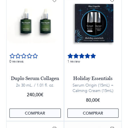
0 reviews
1 review
Duplo Serum Collagen
Holiday Essentials
2x 30 mL. / 1.01 fl. oz.
Serum Origin (15mL) +
Calming Cream (15mL)
240,00
€
80,00
€
COMPRAR
COMPRAR