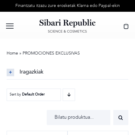
Skip
Finantzatu itzazu zure erosketak Klarna edo Paypal-ekin
to
content
Home
»
PROMOCIONES EXCLUSIVAS
Iragazkiak
Sort by
Default Order
Search
for: