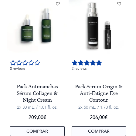
0 reviews
2 reviews
Pack Antimanchas
Pack Serum Origin &
Sérum Collagen &
Anti-Fatigue Eye
Night Cream
Contour
2x 30 mL. / 1.01 fl. oz.
2x 50 mL. / 1.70 fl. oz.
209,00
€
206,00
€
COMPRAR
COMPRAR