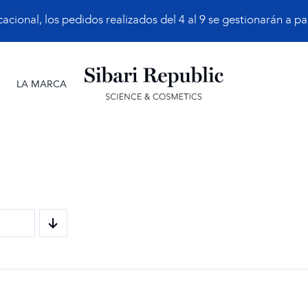
ional, los pedidos realizados del 4 al 9 se gestionarán a part
LA MARCA