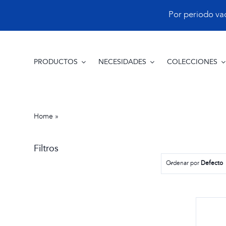
Saltar
Por periodo vacac
al
contenido
PRODUCTOS
NECESIDADES
COLECCIONES
Home
»
Ideas de regalo
Filtros
Ordenar por
Defecto