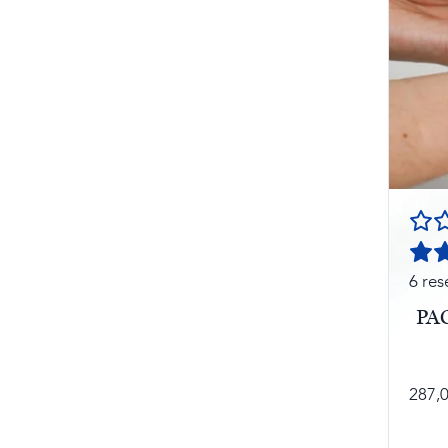
6
res
PAC
287,