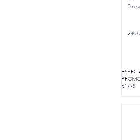
0
res
240,
ESPECI
PROMO
51778