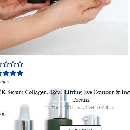
eñas
K Serum Collagen, Total Lifting Eye Contour & Ins
Cream
2x 30 mL. 1.01 fl. oz. / 15mL. 0.51 fl. oz.
00
€