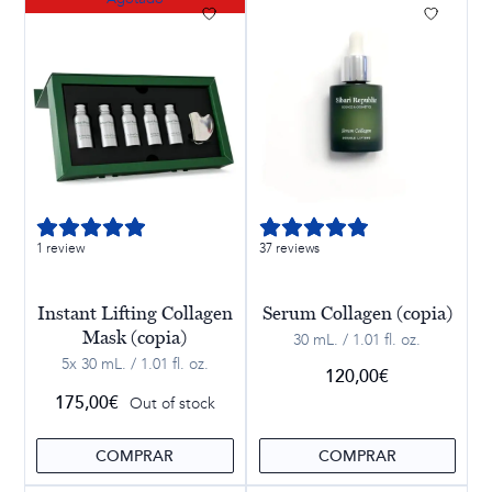
1 review
37 reviews
Instant Lifting Collagen
Serum Collagen (copia)
Mask (copia)
30 mL. / 1.01 fl. oz.
5x 30 mL. / 1.01 fl. oz.
120,00
€
175,00
€
Out of stock
COMPRAR
COMPRAR