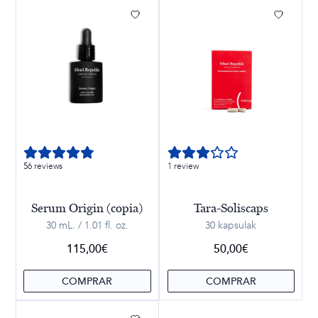
56 reviews
1 review
Serum Origin (copia)
Tara-Soliscaps
30 mL. / 1.01 fl. oz.
30 kapsulak
115,00
€
50,00
€
COMPRAR
COMPRAR