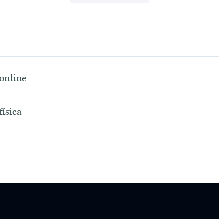
online
ísica