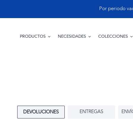
Saltar
Por periodo vacac
al
contenido
PRODUCTOS
NECESIDADES
COLECCIONES
ENTREGAS
ENVÍ
DEVOLUCIONES