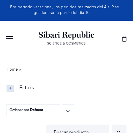
Saltar
Por periodo vacacional, los pedidos realizados del 4 al 9 se
al
gestionarán a partir del día 10.
contenido
Home
»
Hidratación
Filtros
Ordenar por
Defecto
Buscar: