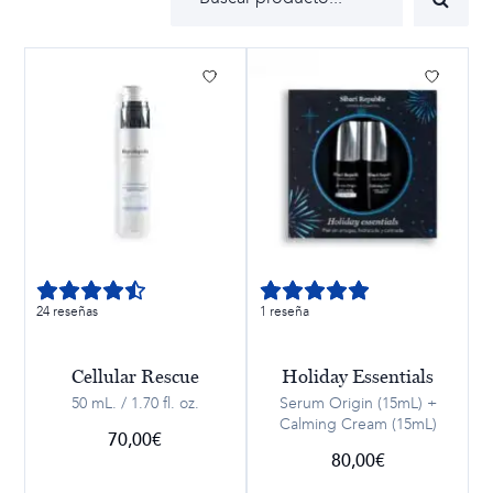
24 reseñas
1 reseña
Cellular Rescue
Holiday Essentials
50 mL. / 1.70 fl. oz.
Serum Origin (15mL) +
Calming Cream (15mL)
70,00
€
80,00
€