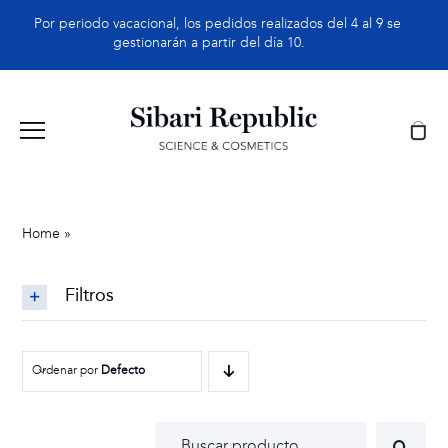
Saltar
Por periodo vacacional, los pedidos realizados del 4 al 9 se
al
gestionarán a partir del día 10.
contenido
Home
»
Packs
Filtros
Ordenar por
Defecto
Buscar: