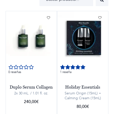
0 reseñas
1 reseña
Duplo Serum Collagen
Holiday Essentials
2x 30 mL. / 1.01 fl. oz.
Serum Origin (15mL) +
Calming Cream (15mL)
240,00
€
80,00
€