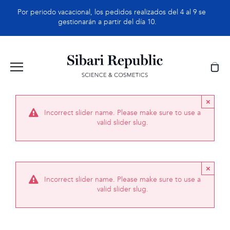
Saltar
Por periodo vacacional, los pedidos realizados del 4 al 9 se
al
gestionarán a partir del día 10.
contenido
×
Incorrect slider name. Please make sure to use a
valid slider slug.
×
Incorrect slider name. Please make sure to use a
valid slider slug.