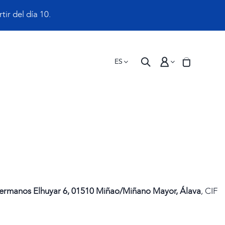
ir del día 10.
ES
Hermanos Elhuyar 6, 01510 Miñao/Miñano Mayor, Álava
, CIF