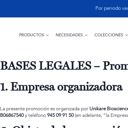
Saltar
Por periodo vacac
al
contenido
PRODUCTOS
NECESIDADES
COLECCIONES
BASES LEGALES – Promo
1. Empresa organizadora
La presente promoción es organizada por
Unikare Bioscience
B06867540
y teléfono
945 09 91 50
(en adelante, “la Empresa