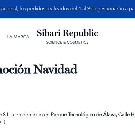
ional, los pedidos realizados del 4 al 9 se gestionarán a part
LA MARCA
ción Navidad
 S.L.
, con domicilio en
Parque Tecnológico de Álava, Calle 
”).