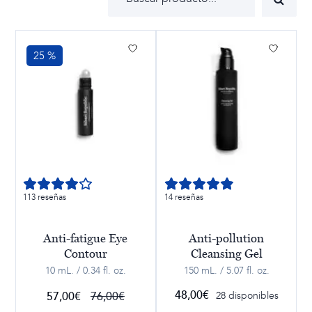
25 %
113 reseñas
14 reseñas
Anti-fatigue Eye
Anti-pollution
Contour
Cleansing Gel
10 mL. / 0.34 fl. oz.
150 mL. / 5.07 fl. oz.
48,00
€
57,00
€
El
76,00
€
El
28 disponibles