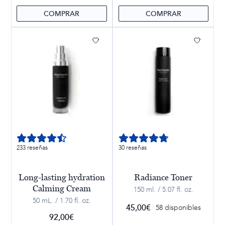
COMPRAR
COMPRAR
233 reseñas
30 reseñas
Long-lasting hydration
Radiance Toner
Calming Cream
150 ml. / 5.07 fl. oz.
50 mL. / 1.70 fl. oz.
45,00
€
58 disponibles
92,00
€