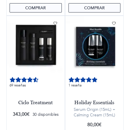
precio
precio
original
actual
COMPRAR
COMPRAR
era:
es:
76,00€.
76,00€.
69 reseñas
1 reseña
Ciclo Treatment
Holiday Essentials
Serum Origin (15mL) +
343,00
€
30 disponibles
Calming Cream (15mL)
80,00
€