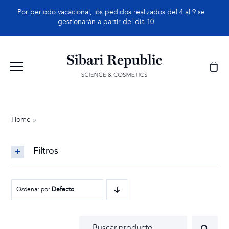
Saltar
Por periodo vacacional, los pedidos realizados del 4 al 9 se
al
gestionarán a partir del día 10.
contenido
Home
»
Origin
Filtros
Ordenar por
Defecto
Buscar: