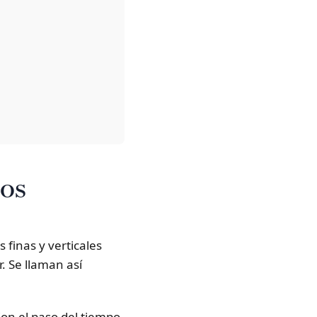
ios
 finas y verticales
. Se llaman así
 Con el paso del tiempo,