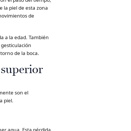
 la piel de esta zona
 movimientos de
da a la edad. También
 gesticulación
ntorno de la boca.
 superior
mente son el
a piel.
ener agua. Esta pérdida