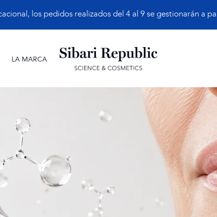
ional, los pedidos realizados del 4 al 9 se gestionarán a part
LA MARCA