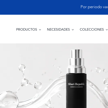
Saltar
Por periodo vacac
al
contenido
PRODUCTOS
NECESIDADES
COLECCIONES