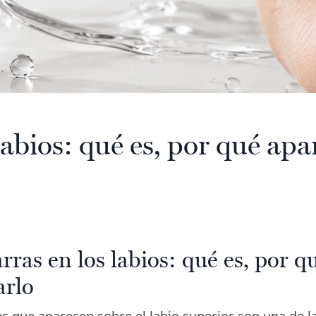
labios: qué es, por qué ap
rras en los labios: qué es, por q
arlo
es que aparecen sobre el labio superior son una de 