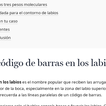
os tres pesos moleculares
ada para el contorno de labios
n tu caso
entes
lusión
código de barras en los lab
 los labios
es el nombre popular que reciben las arrugas
 de la boca, especialmente en la zona del labio superior
recuerda a las líneas paralelas de un código de barras.
eciarse solo al hablar, sonreír, besar o fruncir los labios.