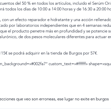
escuentos del 50 % en todos los artículos, incluido el Serúm O
á todos los días de 10:00 a 14:00 horas y de 16:30 a 20:00 h
 con un efecto reparador e hidratante y una acción rellenadora
stado por laboratorios independientes que en 4 semanas redu
ue el producto penetre más en profundidad y se potencie su a
urónico, de dos pesos moleculares diferentes para actuar en v
115€ se podrá adquirir en la tienda de Burgos por 57€.
tom_background=»#002fa7″ custom_text=»#ffffff» shape=»squ
recciones que veo son erroneas, ese lugar no exite en burgos