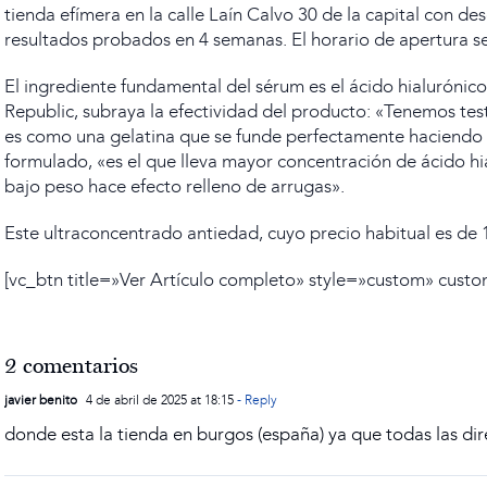
tienda efímera en la calle Laín Calvo 30 de la capital con d
resultados probados en 4 semanas. El horario de apertura ser
El ingrediente fundamental del sérum es el ácido hialurónico,
Republic, subraya la efectividad del producto: «Tenemos te
es como una gelatina que se funde perfectamente haciendo q
formulado, «es el que lleva mayor concentración de ácido hial
bajo peso hace efecto relleno de arrugas».
Este ultraconcentrado antiedad, cuyo precio habitual es de 
[vc_btn title=»Ver Artículo completo» style=»custom» cus
2 comentarios
javier benito
4 de abril de 2025 at 18:15
- Reply
donde esta la tienda en burgos (españa) ya que todas las di