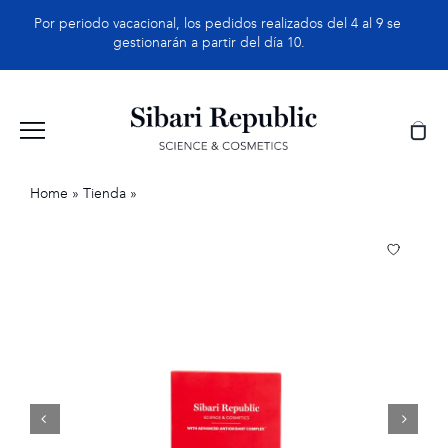
Saltar
Por periodo vacacional, los pedidos realizados del 4 al 9 se
al
gestionarán a partir del día 10.
contenido
Home
»
Tienda
»
TARA-Soliscaps