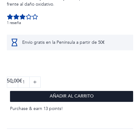
frente al daño oxidativo.
1 reseña
Envío gratis en la Península a partir de 50€
50,00
€
TARA-
Soliscaps
AÑADIR AL CARRITO
cantidad
Purchase & earn 13 points!