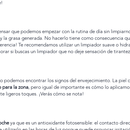
e!
ar que podemos empezar con la rutina de día sin limpiarnos 
 y la grasa generada. No hacerlo tiene como consecuencia qu
iferencia! Te recomendamos utilizar un limpiador suave o hidr
rar si buscas un limpiador que no deje sensación de tirantez
ro podemos encontrar los signos del envejecimiento. La piel q
o para la zona
, pero igual de importante es cómo lo aplicamos:
e ligeros toques. ¡Verás cómo se nota!
noche
ya que es un antioxidante fotosensible: el contacto dire
 utilizarlo en las horas de luz porque puede provocar irritac