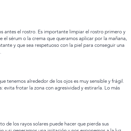
antes el rostro. Es importante limpiar el rostro primero y
e el sérum o la crema que queramos aplicar por la mañana,
atante y que sea respetuoso con la piel para conseguir una
.
ue tenemos alrededor de los ojos es muy sensible y frágil.
 evita frotar la zona con agresividad y estirarla. Lo más
cto de los rayos solares puede hacer que pierda sus
ión y si generamos una irritación y nos exponemos a la luz