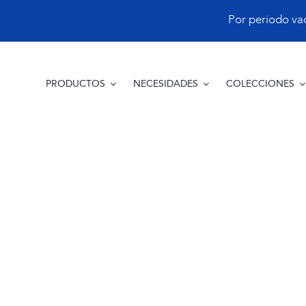
Saltar
Por periodo vacac
al
contenido
PRODUCTOS
NECESIDADES
COLECCIONES