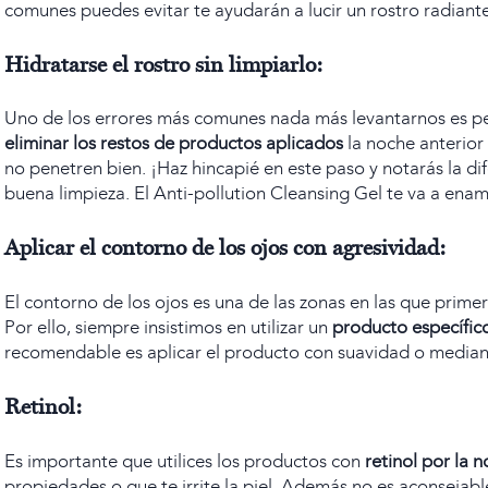
comunes puedes evitar te ayudarán a lucir un rostro radiant
Hidratarse el rostro sin limpiarlo:
Uno de los errores más comunes nada más levantarnos es pens
eliminar los restos de productos aplicados
la noche anterior
no penetren bien. ¡Haz hincapié en este paso y notarás la d
buena limpieza. El
Anti-pollution Cleansing Gel
te va a enamo
Aplicar el contorno de los ojos con agresividad:
El contorno de los ojos es una de las zonas en las que prime
Por ello, siempre insistimos en utilizar un
producto específic
recomendable es aplicar el producto con suavidad o mediant
Retinol:
Es importante que utilices los productos con
retinol por la 
propiedades o que te irrite la piel. Además no es aconsejable