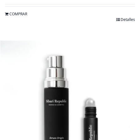
con
4.67
de 5
COMPRAR
Detalles