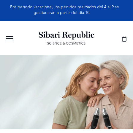
Saltar
Por periodo vacacional, los pedidos realizados del 4 al 9 se
al
gestionarán a partir del día 10.
contenido