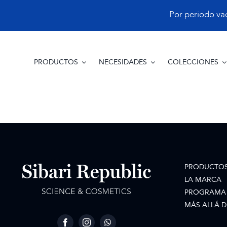
Saltar
Por periodo vacac
al
contenido
PRODUCTOS
NECESIDADES
COLECCIONES
PRODUCTO
LA MARCA
PROGRAMA 
MÁS ALLÁ D