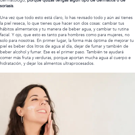
dermatólogo,
porque quizás tengas algún tipo de dermatitis o de
soriasis
.
Una vez que todo esto está claro, lo has revisado todo y aún así tienes
la piel reseca, lo que tienes que hacer son dos cosas: cambiar tus
hábitos alimentarios y tu manera de beber agua, y cambiar tu rutina
facial. Y ojo, que esto es tanto para hombres como para mujeres, no
solo para nosotras. En primer lugar, la forma más óptima de mejorar tu
piel es beber dos litros de agua al día, dejar de fumar y también de
beber alcohol y fumar. Ese es el primer paso. También te ayudará
comer más fruta y verduras, porque aportan mucha agua al cuerpo e
hidratación, y dejar los alimentos ultraprocesados.