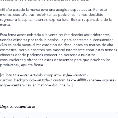
«El año pasado la marca tuvo una acogida espectacular. Por este
motivo, este año tras recibir tantas peticiones hemos decidido
regresar a la capital navarra», explica Itziar Beitia, responsable de la
marca.
Esta firma acostumbrada a la venta
on line
decidió abrir diferentes
tiendas efímeras por toda la península para acercarse al consumidor.
«No es nada habitual ver este tipo de descuentos en marcas de alta
cosmética, pero a nosotros nos pareció interesante crear estas tiendas
efímeras donde podemos conocer en persona a nuestros
consumidores y ofrecerles estos descuentos para que prueben los
productos», apunta Beitia.
[vc_btn title=»Ver Artículo completo» style=»custom»
custom_background=»#002fa7″ custom_text=»#ffffff» shape=»square»
align=»center» css_animation=»bounceIn» ]
Deja tu comentario
Comment