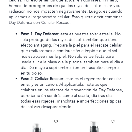
células. Por eso tenemos que actuar en dos fases. Primero,
hemos de protegernos de que los rayos del sol, el calor y su
radiación no nos impacten negativamente. Luego, es cuando
aplicamos el regenerador celular. Esto quiere decir
combinar
Day Defense con Cellular Rescue
.
Paso 1: Day Defense:
esta es nuestra solar estrella. No
solo protege de los rayos del sol, también que
tiene
efecto antiaging
. Prepara la piel para el rescate celular
que realizaremos a continuación e impide que el sol
nos estropee más la piel. No solo es perfecta para
usarla al ir a la playa o a la piscina, también para el día a
día. De mayo a septiembre, ten un frasquito siempre
en tu bolso.
Paso 2: Cellular Rescue
: este es el regenerador celular
en sí, y es un cañón. Al aplicártela, notarás que
colabora en los efectos de prevención de Day Defense,
pero también sentirás como al usarlo, día tras día,
todas esas rojeces,
manchitas e imperfecciones típicas
del sol van desapareciendo
.