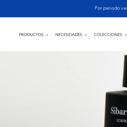
Saltar
Por periodo vacac
al
contenido
PRODUCTOS
NECESIDADES
COLECCIONES