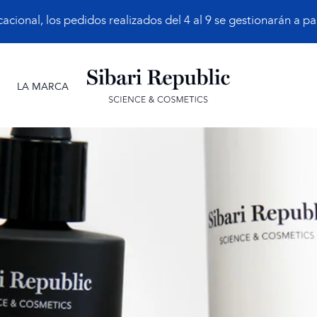
ional, los pedidos realizados del 4 al 9 se gestionarán a part
LA MARCA