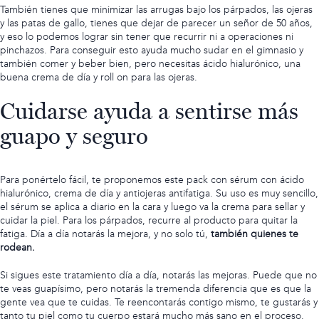
También tienes que minimizar las arrugas bajo los párpados, las ojeras
y las patas de gallo,
tienes que dejar de parecer un señor de 50 años
,
y eso lo podemos lograr sin tener que recurrir ni a operaciones ni
pinchazos. Para conseguir esto ayuda mucho sudar en el gimnasio y
también comer y beber bien, pero necesitas ácido hialurónico, una
buena crema de día y roll on para las ojeras.
Cuidarse ayuda a sentirse más
guapo y seguro
Para ponértelo fácil, te proponemos este pack con sérum con ácido
hialurónico, crema de día y antiojeras antifatiga. Su uso es muy sencillo,
el sérum se aplica a diario en la cara y luego va la crema para sellar y
cuidar la piel. Para los párpados, recurre al producto para quitar la
fatiga. Día a día notarás la mejora, y no solo tú,
también quienes te
rodean.
Si sigues este tratamiento día a día, notarás las mejoras. Puede que no
te veas guapísimo, pero notarás la tremenda diferencia que es que la
gente vea que te cuidas. Te reencontarás contigo mismo, te gustarás y
tanto tu piel como tu cuerpo estará mucho más sano en el proceso.